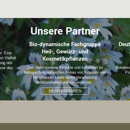
Unsere Partner
Bio-dynamische Fachgruppe
Deut
Heil-, Gewürz- und
m: Eine
Kosmetikpflanzen
en Vielfalt
rung des
Ziel: Verschiedene Projekte und Initiativen im
Bundesw
isse des
biologisch-dynamischen Anbau von Kräutern und
Pr
Heilpflanzen sowie deren Verarbeitung
wahrzunehmen und zu vernetzen.
MEHR ERFAHREN