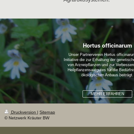
Hortus officinarum
Unser Partnerverein Hortus officinaru
Initiative die zur Erhaltung der genetisch
von Arzneipflanzen und zur Verbesse
Heilpflanzensaatgutes für die Bedürfn
ökologischen Anbaus beiträgt.
MEHR ERFAHREN
Druckversion
|
Sitemap
© Netzwerk Kräuter BW