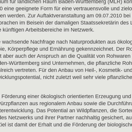
ium für ländlichen Raum Baden-Württemberg (MLR) konn
 eine geeignete Form für eine vertrauensvolle und zielor
en werden. Zur Auftaktveranstaltung am 09.07.2010 bei 
rachen im Beisein der damaligen Staatssekretärin des 
e künftigen Arbeitsbereiche im Netzwerk.
ine wachsende Nachfrage nach Naturprodukten aus ökolo
e, Körperpflege und Ernährung gekennzeichnet. Der Roh
gt aber auch der Anspruch an die Qualität von Rohwaren
en-Württemberg sind Unternehmen, die pflanzliche Rohs
ahlreich vertreten. Für den Anbau von Heil-, Kosmetik- 
icklungspotential, nicht zuletzt weil sehr viele pflanzli
ie Förderung einer ökologisch orientierten Erzeugung un
ürzpflanzen aus regionalem Anbau sowie die Durchführu
erentwicklung. Das Potential an Wildpflanzen, die Sorten
 des Netzwerks und ihrer Partner nachhaltig gesichert, 
el ist damit der Erhalt und die Förderung der biologische