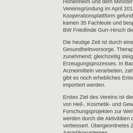
Hohenheim und dem Minister
Vereinsgründung im April 2010
Kooperationsplattform gefund
kamen 35 Fachleute und besp
BW Friedlinde Gurr-Hirsch di
Die heutige Zeit ist durch e
Gesundheitsvorsorge, Therapi
zunehmend; gleichzeitig stei
Erzeugungsprozesses. In Bad
Arzneimitteln verarbeiten, z
gibt es noch erhebliches Entw
importiert werden.
Erstes Ziel des Vereins ist d
von Heil-, Kosmetik- und Gew
Forschungsprojekten zur Weit
werden durch die Aktivitäten
verbessert. Übergeordnetes Zi
Agrarökosystemen.